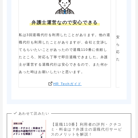
弁護士運営なので安心できる
交渉
私は3回退職代行を利用したことがあります。他の退
安いのはガ
職代行も利用したことがありますが、会社と交渉し
ら退職11
てもらいたいことがあったので退職110番に依頼し
応がよく、
たところ、対応も丁寧で即日退職できました。弁護
たのでオス
士が運営する退職代行は安心できるので、また何か
あった時はお願いしたいと思います。
HR Techガイド
あわせて読みたい
【退職110番】利用者の評判・クチコ
ミ・料金は？弁護士の退職代行サービ
スのメリットを解説！