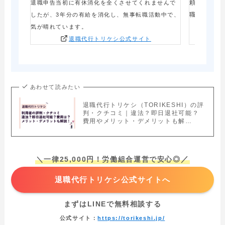
頼を決意。
退職申告当初に有休消化を全くさせてくれませんで
職書類も届
したが、3年分の有給を消化し、無事転職活動中で、
気が晴れています。
退職代行トリケシ公式サイト
あわせて読みたい
退職代行トリケシ（TORIKESHI）の評
判・クチコミ｜違法？即日退社可能？
費用やメリット・デメリットも解…
／
＼一律25,000円！労働組合運営で安心◎
退職代行トリケシ公式サイトへ
まずはLINEで無料相談する
公式サイト：
https://torikeshi.jp/