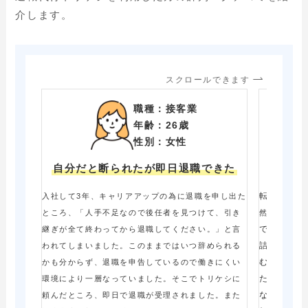
介します。
スクロールできます
職種：接客業
年齢：26歳
性別：女性
自分だと断られたが即日退職できた
会
転職をする
入社して3年、キャリアアップの為に退職を申し出た
ところ、「人手不足なので後任者を見つけて、引き
然…。条件
で、食欲不
継ぎが全て終わってから退職してください。」と言
詰められ少
われてしまいました。このままではいつ辞められる
む様になっ
かも分からず、退職を申告しているので働きにくい
たくないけ
環境により一層なっていました。そこでトリケシに
ないかなど
頼んだところ、即日で退職が受理されました。また