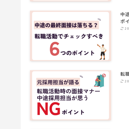
中
ポ
2
転
2