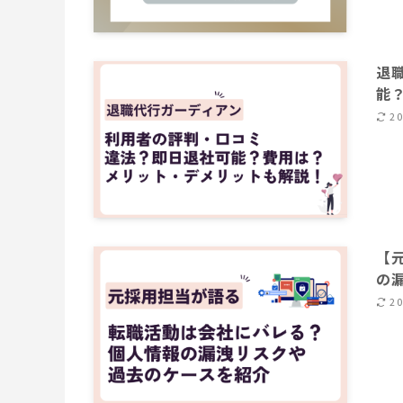
退
能
2
【
の
2