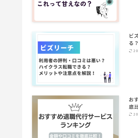
ビ
る
2
お
底
2