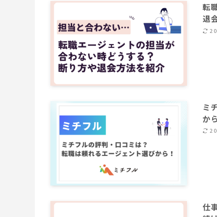
転
退
2
ミ
か
2
仕