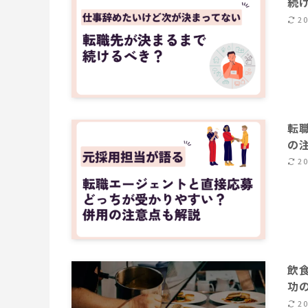
続
2
転
の
2
飲
功
2