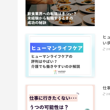
ヒ
い
2
仕
2