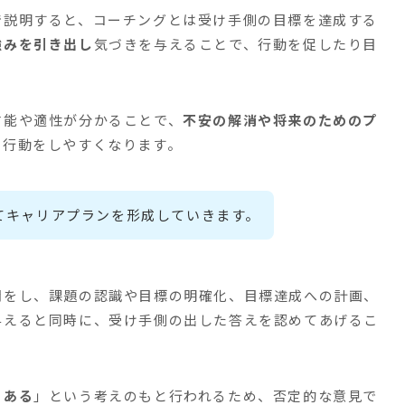
で説明すると、コーチングとは受け手側の目標を達成する
強みを引き出し
気づきを与えることで、行動を促したり目
才能や適性が分かることで、
不安の解消や将来のためのプ
た行動をしやすくなります。
てキャリアプランを形成していきます。
問をし、課題の認識や目標の明確化、目標達成への計画、
与えると同時に、
受け手側の出した答えを認めてあげるこ
にある
」という考えのもと行われるため、否定的な意見で