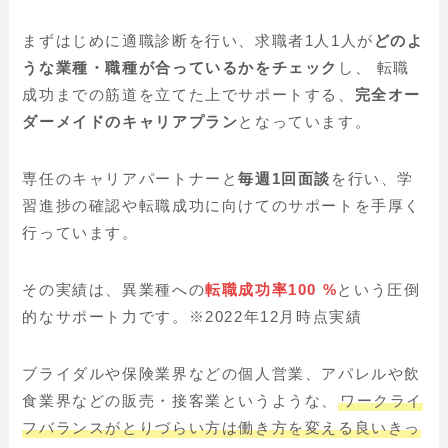
まずはじめに適職診断を行い、求職者1人1人が
どのよ
うな業種・職種が合っているかをチェック
し、 転職
成功までの筋道を立てた上でサポートする、
完全オー
ダーメイドのキャリアプラン
となっています。
専任のキャリアパートナーと
毎週1回面談
を行い、学
習進捗の確認や転職成功に向けてのサポートを手厚く
行っています。
その実績は、異業種への
転職成功率100 %
という圧倒
的なサポート力です。
※2022年12月時点実績
ブライダルや保険業界などの個人営業、アパレルや飲
食業界などの販売・接客業というような、
ワークライ
フバランスがとりづらい方は働き方を変える良いきっ